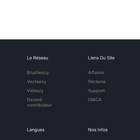
Le Réseau
Liens Du Site
Brusheezy
Affaires
Vecteezy
Réclame
Videezy
Support
Devenir
DMCA
contributeur
Langues
Nos Infos