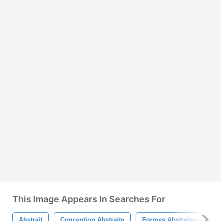
This Image Appears In Searches For
Abstrait
Conception Abstraite
Formes Abstraites
V