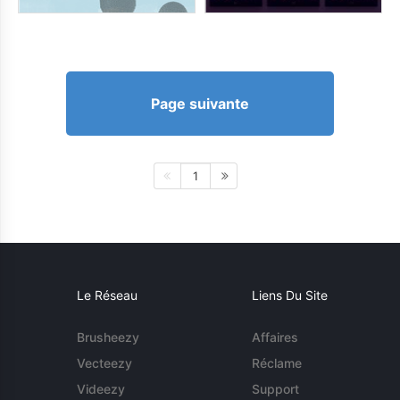
Page suivante
1
Le Réseau
Liens Du Site
Brusheezy
Affaires
Vecteezy
Réclame
Videezy
Support