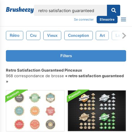
lose
Se connecter
S'inscrire
Rétro
Cru
Vieux
Conception
Art
La Natur
Filters
Retro Satisfaction Guaranteed Pinceaux
968 correspondance de brosse
retro satisfaction guaranteed