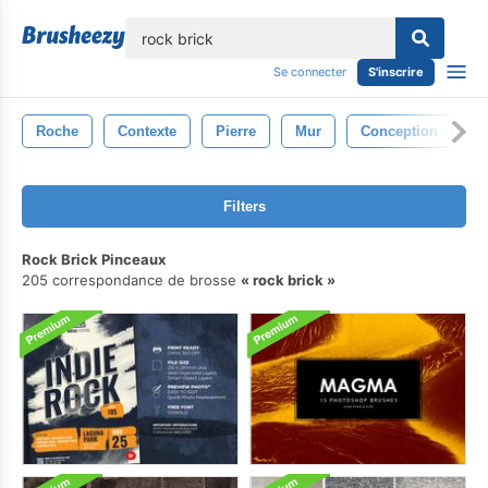
lose
Se connecter
S'inscrire
Roche
Contexte
Pierre
Mur
Conception
M
Filters
Rock Brick Pinceaux
205 correspondance de brosse
rock brick