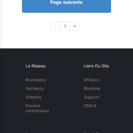
Page suivante
1
Le Réseau
Liens Du Site
Brusheezy
Affaires
Vecteezy
Réclame
Videezy
Support
Devenir
DMCA
contributeur