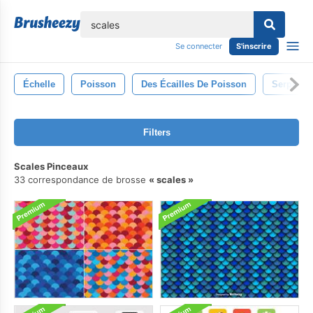
lose
Se connecter
S'inscrire
Échelle
Poisson
Des Écailles De Poisson
Serpent
Filters
Scales Pinceaux
33 correspondance de brosse
scales