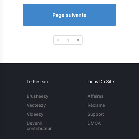
Page suivante
1
Le Réseau
Liens Du Site
Brusheezy
Affaires
Vecteezy
Réclame
Videezy
Support
Devenir
DMCA
contributeur