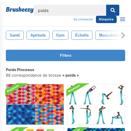
lose
Se connecter
S'inscrire
Santé
Aptitude
Gym
Échelle
Musculation
Filters
Poids Pinceaux
88 correspondance de brosse
poids