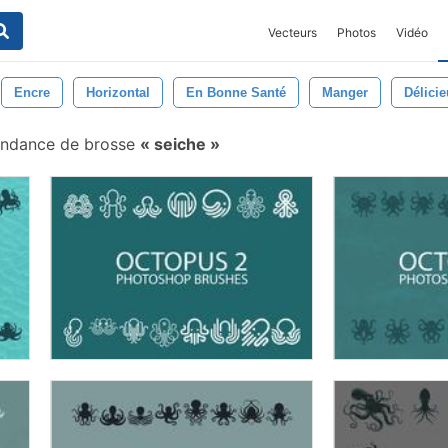
Vecteurs
Photos
Vidéo
Encre
Horizontal
En Bonne Santé
Manger
Délici
ndance de brosse
seiche