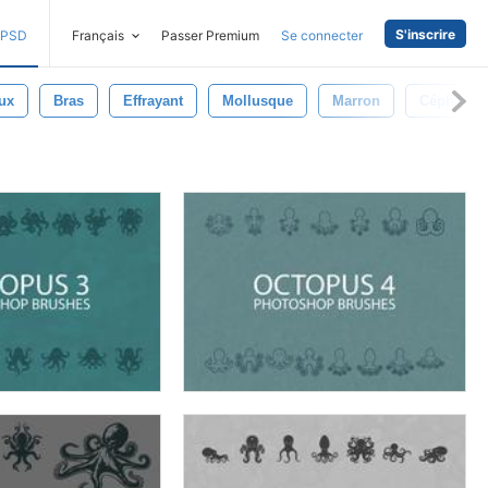
S'inscrire
PSD
Français
Passer Premium
Se connecter
eux
Bras
Effrayant
Mollusque
Marron
Céphalop