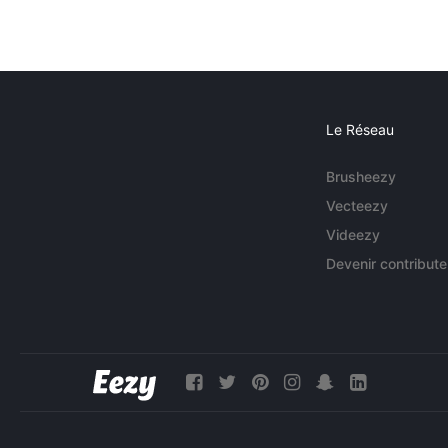
Le Réseau
Brusheezy
Vecteezy
Videezy
Devenir contribute