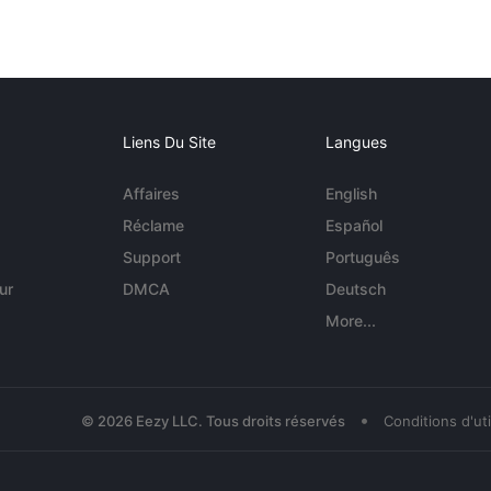
Liens Du Site
Langues
Affaires
English
Réclame
Español
Support
Português
ur
DMCA
Deutsch
More...
•
© 2026 Eezy LLC. Tous droits réservés
Conditions d'uti