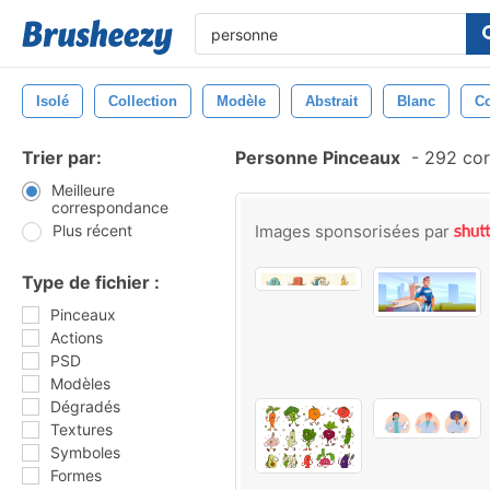
Isolé
Collection
Modèle
Abstrait
Blanc
C
Trier par:
Personne Pinceaux
-
292 cor
Meilleure
correspondance
Plus récent
Images sponsorisées par
Type de fichier :
Pinceaux
Actions
PSD
Modèles
Dégradés
Textures
Symboles
Formes