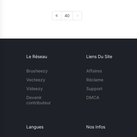
40
Le Réseau
Liens Du Site
Brusheezy
Affaires
Vecteezy
Réclame
Videezy
Support
Devenir
DMCA
contributeur
Langues
Nos Infos