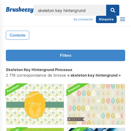
lose
Se connecter
S'inscrire
Contexte
Filters
Skeleton Key Hintergrund Pinceaux
2 716 correspondance de brosse
skeleton key hintergrund