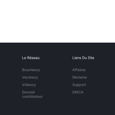
Le Réseau
Liens Du Site
Brusheezy
Affaires
Vecteezy
Réclame
Videezy
Support
Devenir
DMCA
contributeur