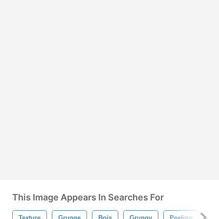
This Image Appears In Searches For
Texture
Grunge
Bois
Grungy
Peeling
Pe