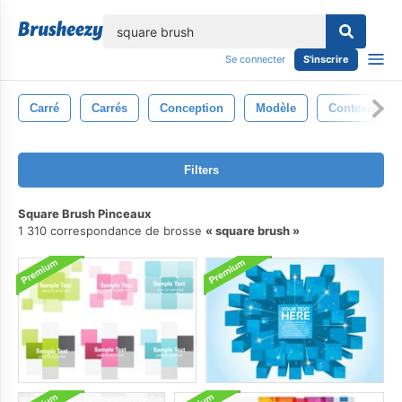
lose
Se connecter
S'inscrire
Carré
Carrés
Conception
Modèle
Contexte
Filters
Square Brush Pinceaux
1 310 correspondance de brosse
square brush