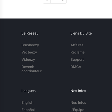
Le Réseau
Liens Du Site
Brusheezy
Affaires
Vecteezy
Réclame
Videezy
Support
Devenir
DMCA
contributeur
Langues
Nos Infos
English
Nos Infos
Español
L'Équipe