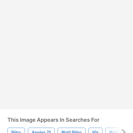
This Image Appears In Searches For
Rétro
Années 70
Motif Rétro
60s
Motif Carré