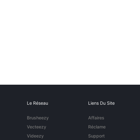
Le Réseau
Liens Du Site
Brusheezy
Affaires
Vecteezy
Réclame
Videezy
Support