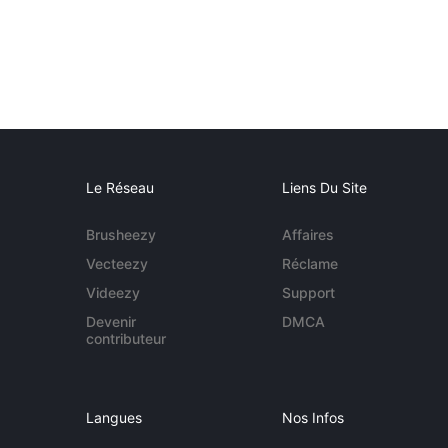
Le Réseau
Liens Du Site
Brusheezy
Affaires
Vecteezy
Réclame
Videezy
Support
Devenir
DMCA
contributeur
Langues
Nos Infos