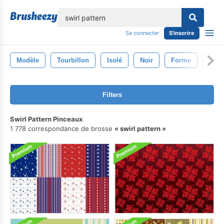
lose
Se connecter
S'inscrire
Modèle
Tourbillon
Isolé
Noir
Forme
Feu
Filters
Swirl Pattern Pinceaux
1 778 correspondance de brosse
swirl pattern