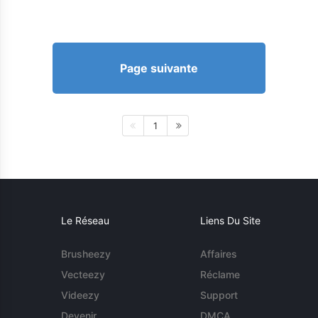
Page suivante
1
Le Réseau
Liens Du Site
Brusheezy
Affaires
Vecteezy
Réclame
Videezy
Support
Devenir
DMCA