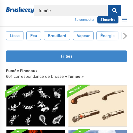
lose
Se connecter
S'inscrire
Lisse
Feu
Brouillard
Vapeur
Énergie
Isol
Filters
Fumée Pinceaux
601 correspondance de brosse
fumée