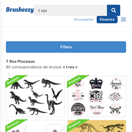
lose
Se connecter
S'inscrire
Filters
T Rex Pinceaux
80 correspondance de brosse
t rex