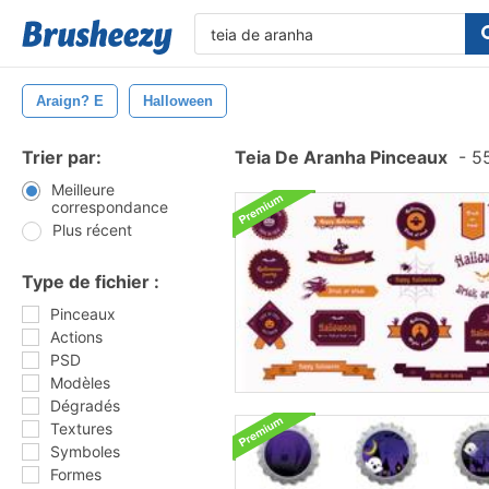
Araign? E
Halloween
Trier par:
Teia De Aranha Pinceaux
-
55
Meilleure
correspondance
Plus récent
Type de fichier :
Pinceaux
Actions
PSD
Modèles
Dégradés
Textures
Symboles
Formes