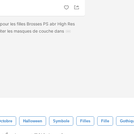
our les filles Brosses PS abr High Res
iter les masques de couche dans
ctobre
Halloween
Symbole
Filles
Fille
Gothiq