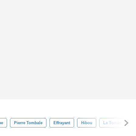
ue
Pierre Tombale
Effrayant
Hibou
La Tombe
F