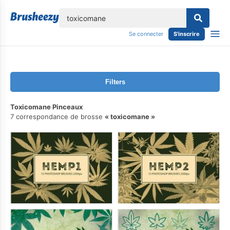
lose
Se connecter
S'inscrire
Filters
Toxicomane Pinceaux
7 correspondance de brosse
toxicomane