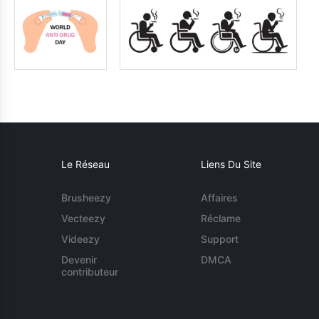
Le Réseau
Liens Du Site
Brusheezy
Affaires
Vecteezy
Réclame
Videezy
Support
Devenir
DMCA
contributeur