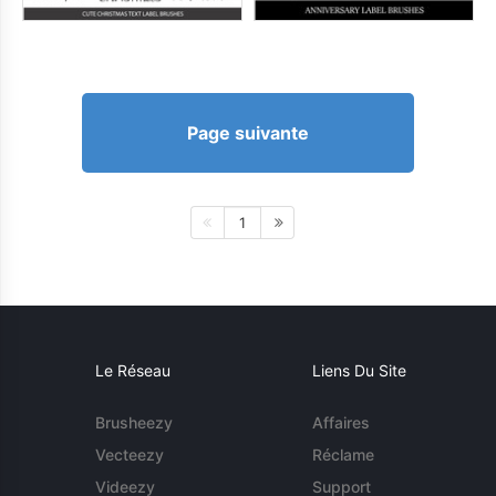
Page suivante
1
Le Réseau
Liens Du Site
Brusheezy
Affaires
Vecteezy
Réclame
Videezy
Support