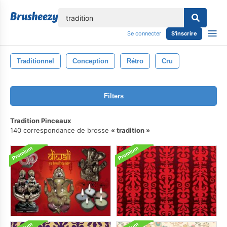
lose
Se connecter
S'inscrire
Traditionnel
Conception
Rétro
Cru
Filters
Tradition Pinceaux
140 correspondance de brosse
tradition