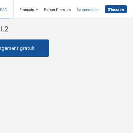
S'inscrire
PSD
Français
Passer Premium
Se connecter
l.2
rgement gratuit