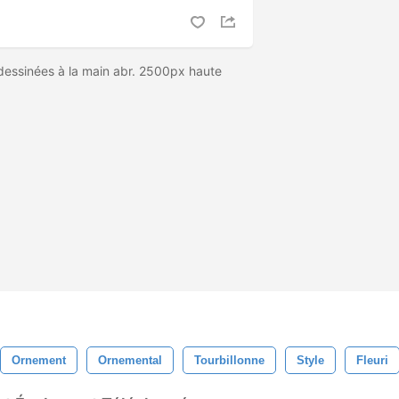
dessinées à la main abr. 2500px haute
Ornement
Ornemental
Tourbillonne
Style
Fleuri