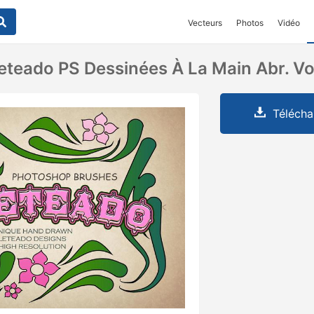
Vecteurs
Photos
Vidéo
leteado PS Dessinées À La Main Abr. Vo
Télécha