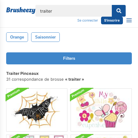
lose
Se connecter
S'inscrire
Orange
Saisonnier
Filters
Traiter Pinceaux
31 correspondance de brosse
traiter