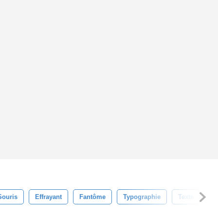
Souris
Effrayant
Fantôme
Typographie
Texte
D