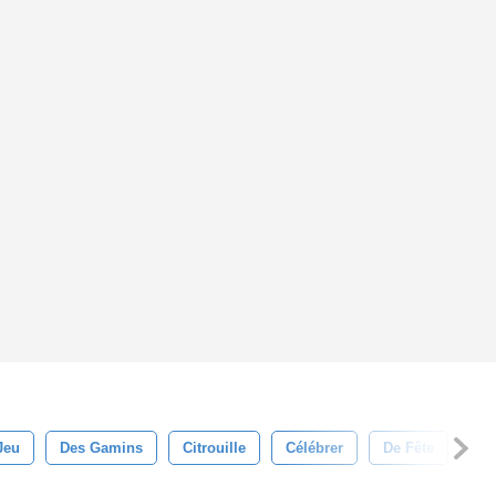
Jeu
Des Gamins
Citrouille
Célébrer
De Fête
Fêt