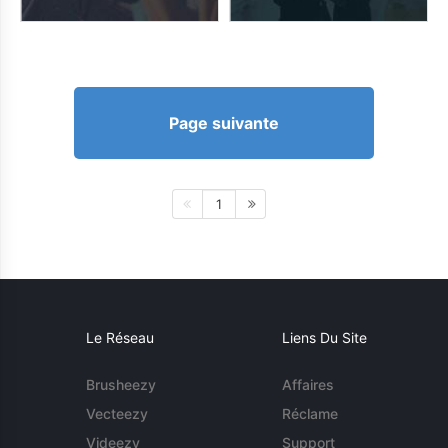
Page suivante
1
Le Réseau
Liens Du Site
Brusheezy
Affaires
Vecteezy
Réclame
Videezy
Support