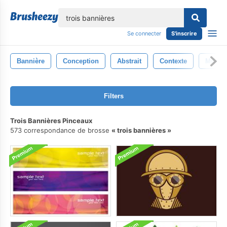
lose
Se connecter
S'inscrire
Bannière
Conception
Abstrait
Contexte
Modèl
Filters
Trois Bannières Pinceaux
573 correspondance de brosse
trois bannières