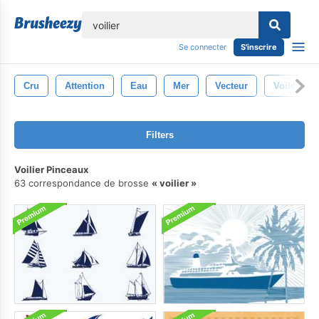
lose
Se connecter
S'inscrire
Cru
Attention
Eau
Mer
Vecteur
Voile
Filters
Voilier Pinceaux
63 correspondance de brosse
voilier