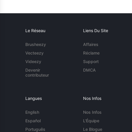
Le Réseau
Liens Du Site
Brusheezy
Affaires
Vecteezy
Réclame
Videezy
Support
Devenir
DMCA
contributeur
Langues
Nos Infos
English
Nos Infos
Español
L'Équipe
Português
Le Blogue