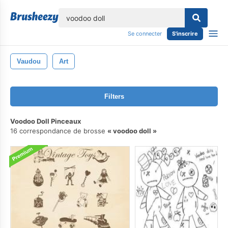
lose
Se connecter
S'inscrire
Vaudou
Art
Filters
Voodoo Doll Pinceaux
16 correspondance de brosse
voodoo doll