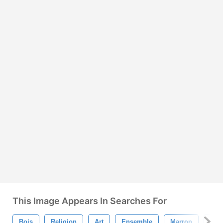
This Image Appears In Searches For
Bois
Religion
Art
Ensemble
Marron
Sym