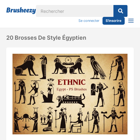
Se connecter
S'inscrire
20 Brosses De Style Égyptien