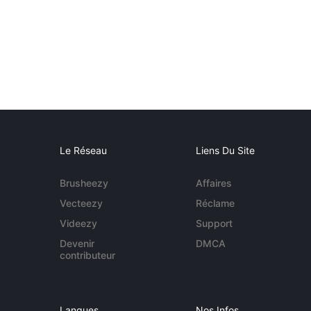
Le Réseau
Liens Du Site
Brusheezy
Affaires
Vecteezy
Réclame
Videezy
Support
Devenir
DMCA
contributeur
Langues
Nos Infos