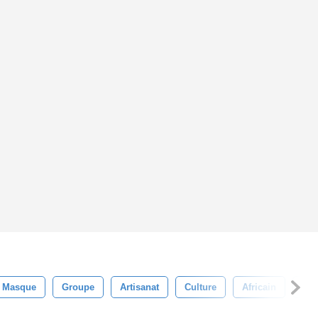
Masque
Groupe
Artisanat
Culture
Africain
Afr