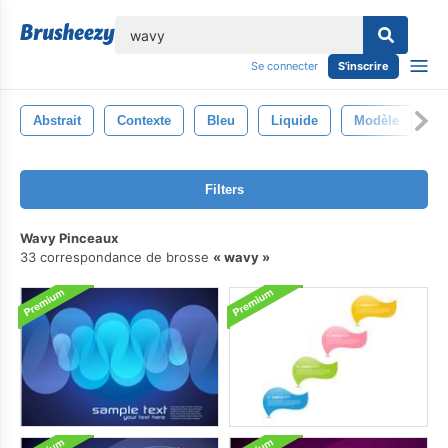
lose
Se connecter
S'inscrire
Abstrait
Contexte
Bleu
Liquide
Modèle
O
Filters
Wavy Pinceaux
33 correspondance de brosse
wavy