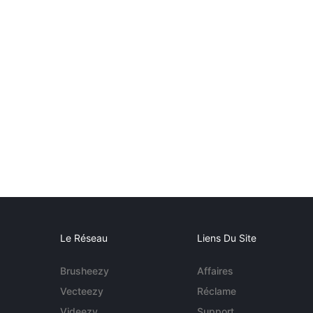
Le Réseau
Liens Du Site
Brusheezy
Affaires
Vecteezy
Réclame
Videezy
Support