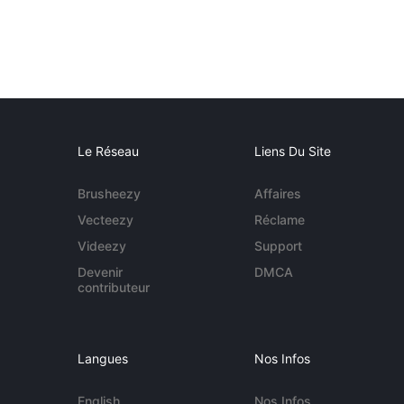
Le Réseau
Liens Du Site
Brusheezy
Affaires
Vecteezy
Réclame
Videezy
Support
Devenir
DMCA
contributeur
Langues
Nos Infos
English
Nos Infos