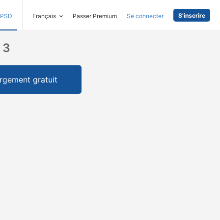
S'inscrire
PSD
Français
Passer Premium
Se connecter
 3
rgement gratuit