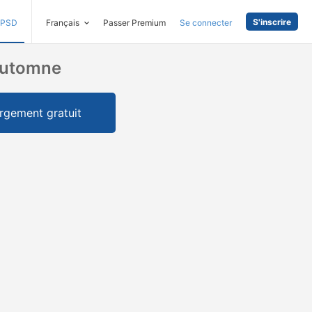
S'inscrire
PSD
Français
Passer Premium
Se connecter
'automne
rgement gratuit