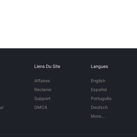
Liens Du Site
Langues
Affaires
English
Réclame
Español
Support
Português
ur
DMCA
Deutsch
More...