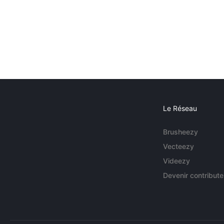
Le Réseau
Brusheezy
Vecteezy
Videezy
Devenir contribute