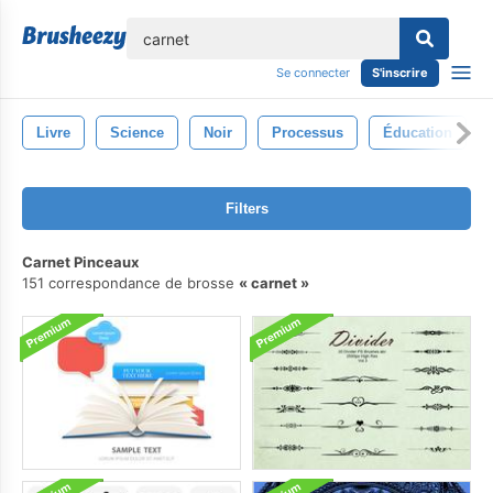
lose
Se connecter
S'inscrire
Livre
Science
Noir
Processus
Éducation
Filters
Carnet Pinceaux
151 correspondance de brosse
carnet