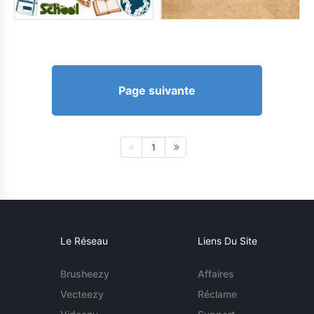
Page suivante
1
Le Réseau
Liens Du Site
Brusheezy
Affaires
Vecteezy
Réclame