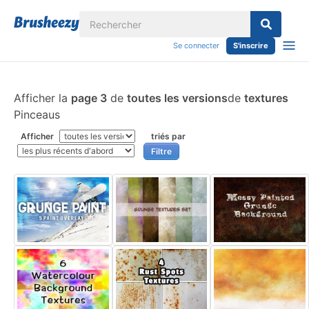
Se connecter
S'inscrire
Afficher la
page 3
de
toutes les versions
de
textures
Pinceaus
Afficher
triés par