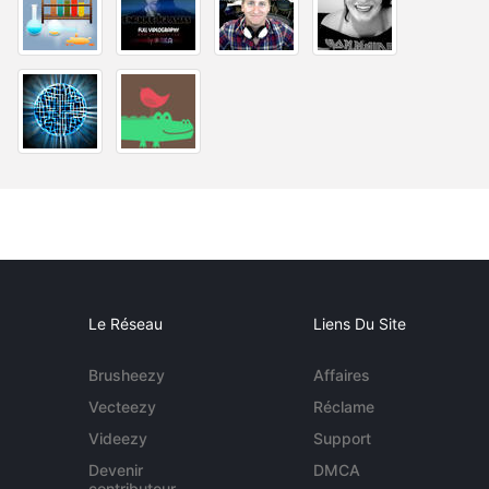
Le Réseau
Liens Du Site
Brusheezy
Affaires
Vecteezy
Réclame
Videezy
Support
Devenir
DMCA
contributeur