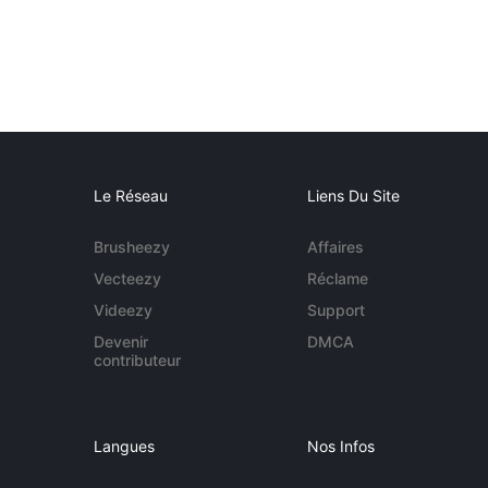
Le Réseau
Liens Du Site
Brusheezy
Affaires
Vecteezy
Réclame
Videezy
Support
Devenir
DMCA
contributeur
Langues
Nos Infos