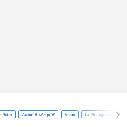
n Rétro
Action B &amp; W
Vieux
La Photographie
P