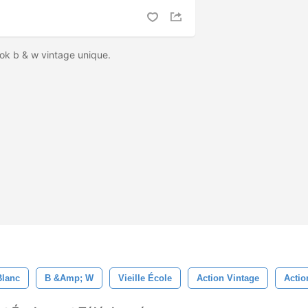
ok b & w vintage unique.
Blanc
B &amp; W
Vieille École
Action Vintage
Actio