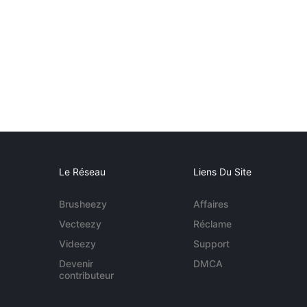
Le Réseau
Liens Du Site
Brusheezy
Affaires
Vecteezy
Réclame
Videezy
Support
Devenir
DMCA
contributeur