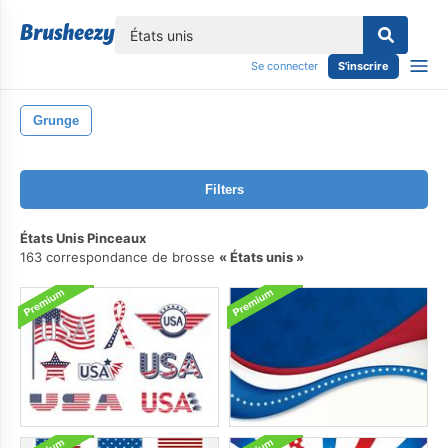
lose
Se connecter
S'inscrire
Grunge
Filters
États Unis Pinceaux
163 correspondance de brosse
États unis