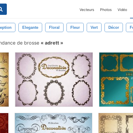
Vecteurs
Photos
Vidéo
eption
Elegante
Floral
Fleur
Vert
Décor
F
ndance de brosse
adrett