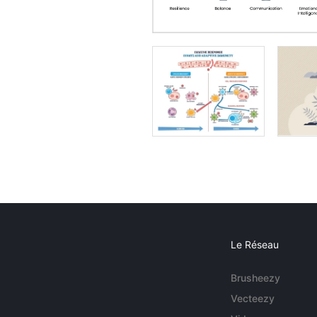
Le Réseau
Brusheezy
Vecteezy