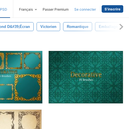
S'inscrire
PSD
Français
Passer Premium
Se connecter
ond D&#39;écran
Victorien
Romantique
Emballage