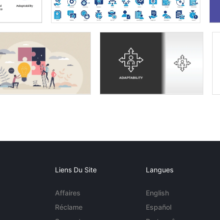
Liens Du Site
Langues
Affaires
English
Réclame
Español