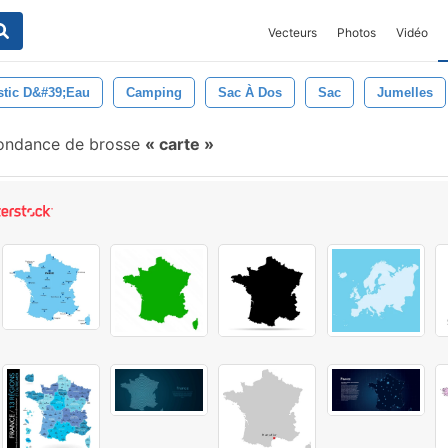
Vecteurs
Photos
Vidéo
istic D&#39;eau
Camping
Sac À Dos
Sac
Jumelles
ondance de brosse
carte