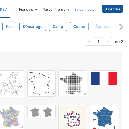
S'inscrire
PSD
Français
Passer Premium
Se connecter
Feu
Démarrage
Camp
Coupe
Équipement
de 2
1