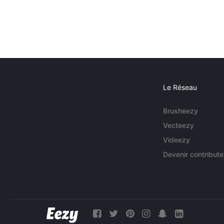
Le Réseau
Brusheezy
Vecteezy
Videezy
Devenir contribute