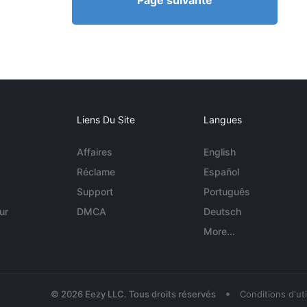
Page suivante
Liens Du Site
Langues
Affaires
English
Réclame
Español
Support
Português
ur
DMCA
Deutsch
More...
•
© 2026 Eezy LLC. Tous droits réservés
Conditions d'uti