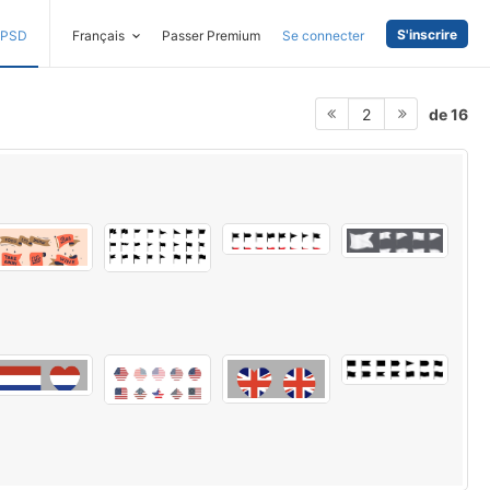
S'inscrire
PSD
Français
Passer Premium
Se connecter
de 16
2