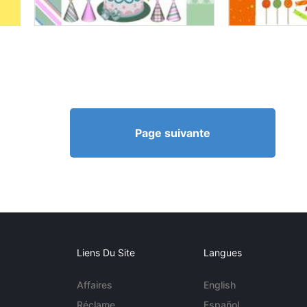
Page suivante
Liens Du Site
Langues
Affaires
English
Réclame
Español