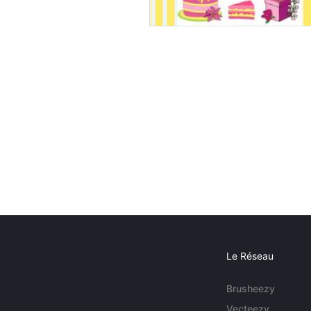
Le Réseau
Brusheezy
Vecteezy