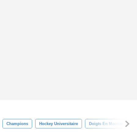
Champions
Hockey Universitaire
Doigts En Mousse
C