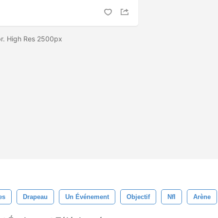
br. High Res 2500px
es
Drapeau
Un Événement
Objectif
Nfl
Arène