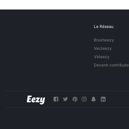
Le Réseau
Brusheezy
Vecteezy
Videezy
Devenir contribute