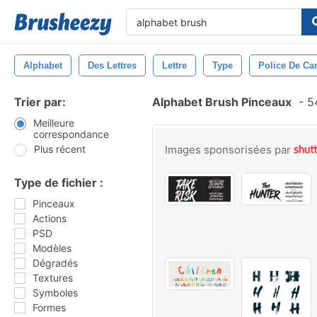
Alphabet
Des Lettres
Lettre
Type
Police De Car
Trier par:
Alphabet Brush Pinceaux
-
54
Meilleure
correspondance
Plus récent
Images sponsorisées par
Type de fichier :
Pinceaux
Actions
PSD
Modèles
Dégradés
Textures
Symboles
Formes