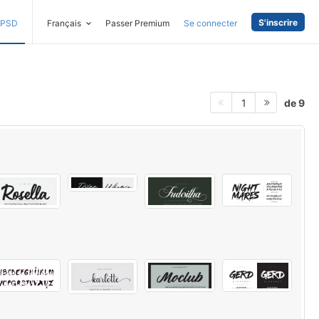
S'inscrire
PSD
Français
Passer Premium
Se connecter
de 9
1