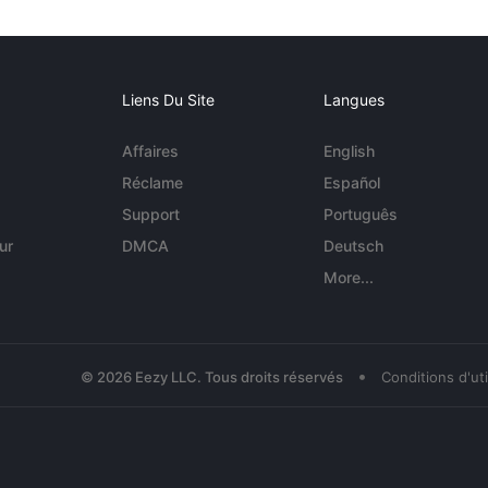
Liens Du Site
Langues
Affaires
English
Réclame
Español
Support
Português
ur
DMCA
Deutsch
More...
•
© 2026 Eezy LLC. Tous droits réservés
Conditions d'uti