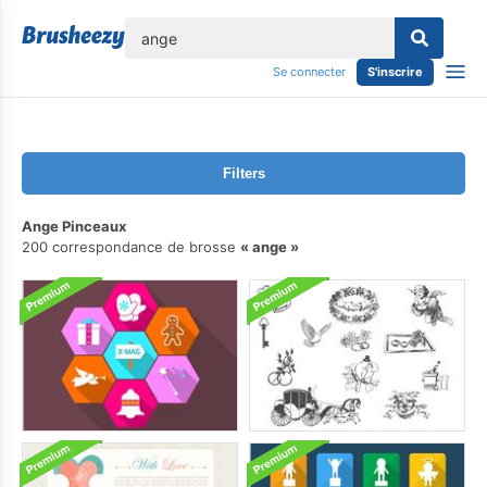
lose
Se connecter
S'inscrire
Filters
Ange Pinceaux
200 correspondance de brosse
ange