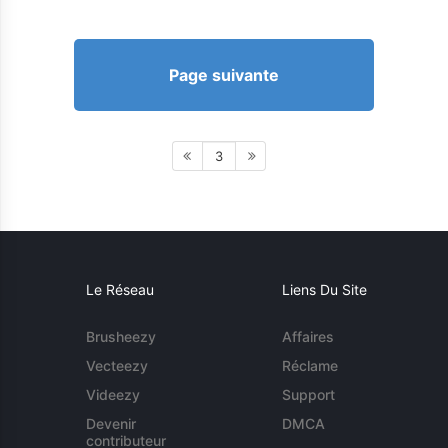
Page suivante
3
Le Réseau
Liens Du Site
Brusheezy
Affaires
Vecteezy
Réclame
Videezy
Support
Devenir
DMCA
contributeur