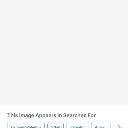
This Image Appears In Searches For
La Saint-Valentin
Vday
Valentin
Amour
Cœur