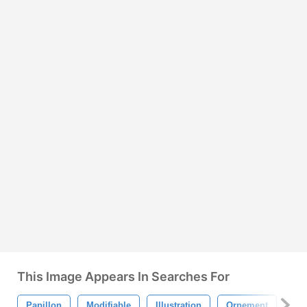
This Image Appears In Searches For
Papillon
Modifiable
Illustration
Ornement
Fo