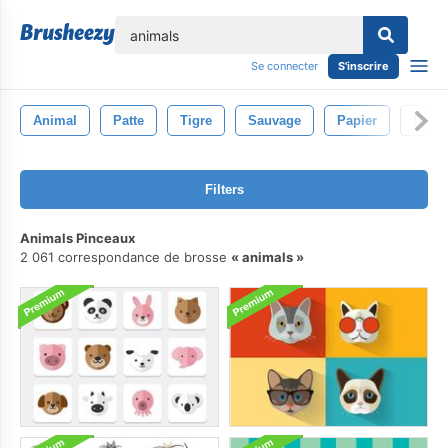
lose
Se connecter
S'inscrire
Animal
Patte
Tigre
Sauvage
Papier
Dang
Filters
Animals Pinceaux
2 061 correspondance de brosse
animals