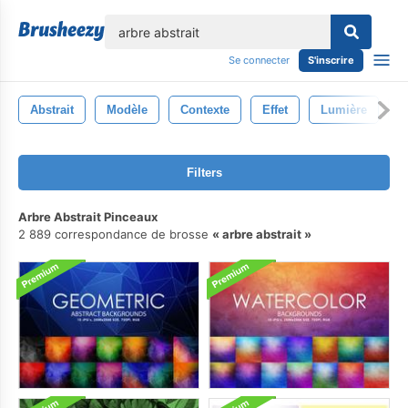
lose
Se connecter
S'inscrire
Abstrait
Modèle
Contexte
Effet
Lumière
N
Filters
Arbre Abstrait Pinceaux
2 889 correspondance de brosse
arbre abstrait