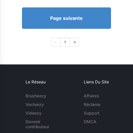
Page suivante
1
Le Réseau
Liens Du Site
Brusheezy
Affaires
Vecteezy
Réclame
Videezy
Support
Devenir
DMCA
contributeur